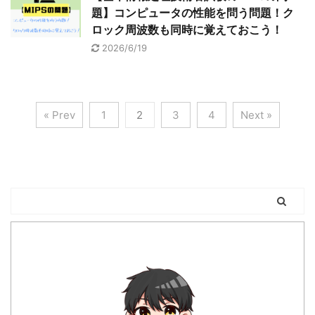
題】コンピュータの性能を問う問題！ク
ロック周波数も同時に覚えておこう！
2026/6/19
« Prev
1
2
3
4
Next »