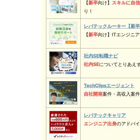
【
新卒
向け】
スキルに自信
り！
レバテックルーキー【新卒
【
新卒
向け】ITエンジニ
社内SE転職ナビ
社内SE
についてとりあえ
TechClipsエージェント
自社開発
案件・
高収入案件
レバテックキャリア
エンジニア出身
のアドバイ