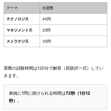
テーマ
出題数
テクノロジ
系
45問
マネジメント
系
20問
ストラテジ
系
35問
実際の試験時間は120分で解答（四肢択一式）してい
きます。
単純に1問に掛けられる時間は
72秒（1分12
秒）
。