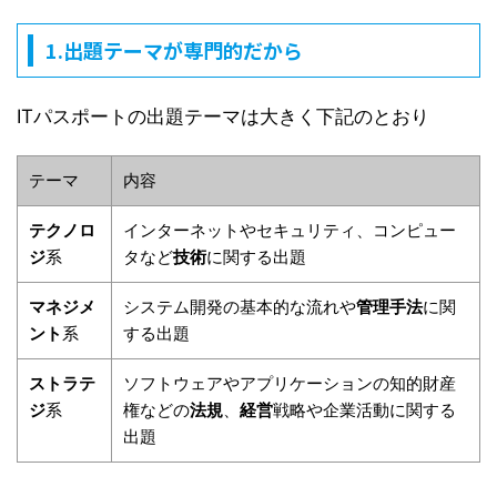
1.出題テーマが専門的だから
ITパスポートの出題テーマは大きく下記のとおり
テーマ
内容
テクノロ
インターネットやセキュリティ、コンピュー
ジ
系
タなど
技術
に関する出題
マネジメ
システム開発の基本的な流れや
管理手法
に関
ント
系
する出題
ストラテ
ソフトウェアやアプリケーションの知的財産
ジ
系
権などの
法規
、
経営
戦略や企業活動に関する
出題