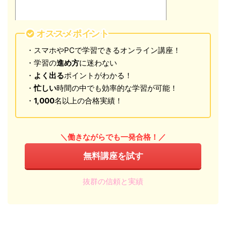
オススメポイント
・スマホやPCで学習できるオンライン講座！
・学習の
進め方
に迷わない
・
よく出る
ポイントがわかる！
・
忙しい
時間の中でも効率的な学習が可能！
・
1,000
名以上の合格実績！
＼働きながらでも一発合格！／
無料講座を試す
抜群の信頼と実績