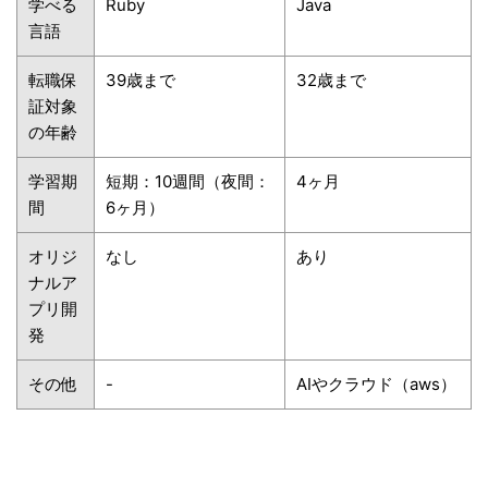
学べる
Ruby
Java
言語
転職保
39歳まで
32歳まで
証対象
の年齢
学習期
短期：10週間（夜間：
4ヶ月
間
6ヶ月）
オリジ
なし
あり
ナルア
プリ開
発
その他
-
AIやクラウド（aws）