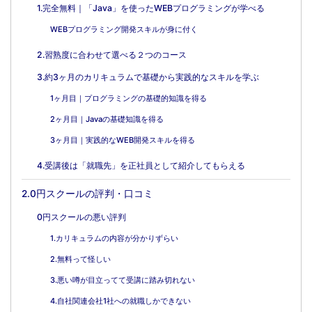
1.完全無料｜「Java」を使ったWEBプログラミングが学べる
WEBプログラミング開発スキルが身に付く
2.習熟度に合わせて選べる２つのコース
3.約3ヶ月のカリキュラムで基礎から実践的なスキルを学ぶ
1ヶ月目｜プログラミングの基礎的知識を得る
2ヶ月目｜Javaの基礎知識を得る
3ヶ月目｜実践的なWEB開発スキルを得る
4.受講後は「就職先」を正社員として紹介してもらえる
2.0円スクールの評判・口コミ
0円スクールの悪い評判
1.カリキュラムの内容が分かりずらい
2.無料って怪しい
3.悪い噂が目立ってて受講に踏み切れない
4.自社関連会社1社への就職しかできない